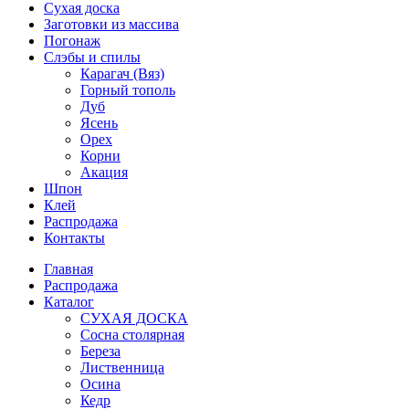
Сухая доска
Заготовки из массива
Погонаж
Слэбы и спилы
Карагач (Вяз)
Горный тополь
Дуб
Ясень
Орех
Корни
Акация
Шпон
Клей
Распродажа
Контакты
Главная
Распродажа
Каталог
СУХАЯ ДОСКА
Сосна столярная
Береза
Лиственница
Осина
Кедр